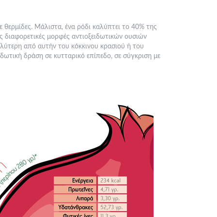
 σε θερμίδες. Μάλιστα, ένα ρόδι καλύπτει το 40% της
εις διαφορετικές μορφές αντιοξειδωτικών ουσιών
εγαλύτερη από αυτήν του κόκκινου κρασιού ή του
ιδωτική δράση σε κυτταρικό επίπεδο, σε σύγκριση με
ki_analisi400x536.png