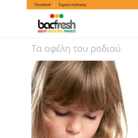
Facebook
Σημεία πώλησης
Τα οφέλη του ροδιού
ofeli_350x639_01.jpg